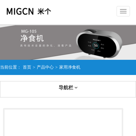
切
换
导
航
当前位置：
首页
>
产品中心
>
家用净食机
导航栏