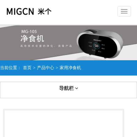
切
换
导
航
当前位置：
首页
>
产品中心
>
家用净食机
导航栏